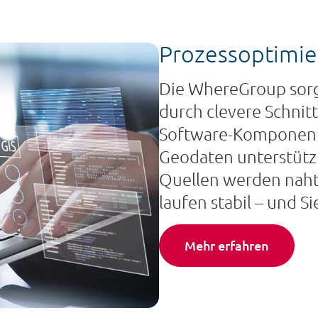
Prozessoptimi
Die WhereGroup sorgt
durch clevere Schnit
Software-Komponent
Geodaten unterstütz
Quellen werden naht
laufen stabil – und S
Mehr erfahren