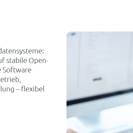
odatensysteme:
f stabile Open-
e Software
etrieb,
ung – flexibel