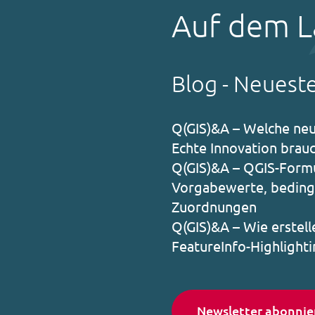
Auf dem L
Blog - Neuest
Q(GIS)&A – Welche neu
Echte Innovation brauc
Q(GIS)&A – QGIS-Formu
Vorgabewerte, beding
Zuordnungen
Q(GIS)&A – Wie erstell
FeatureInfo-Highlight
Newsletter abonnie