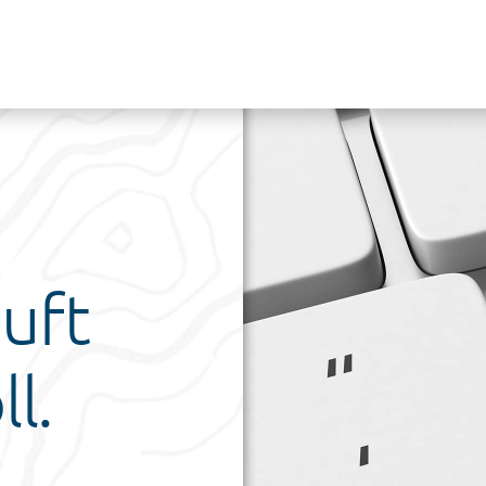
äuft
ll.