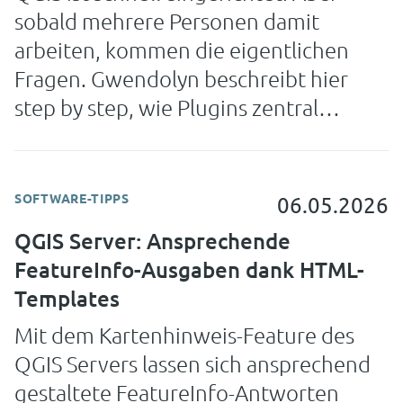
sobald mehrere Personen damit
arbeiten, kommen die eigentlichen
Fragen. Gwendolyn beschreibt hier
step by step, wie Plugins zentral
verwaltet werden und wie sicher
gestellt werden kann, dass Karten
einheitlich aussehen.
SOFTWARE-TIPPS
06.05.2026
QGIS Server: Ansprechende
FeatureInfo-Ausgaben dank HTML-
Templates
Mit dem Kartenhinweis-Feature des
QGIS Servers lassen sich ansprechend
gestaltete FeatureInfo-Antworten