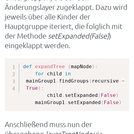
Änderungslayer zugeklappt. Dazu wird
jeweils über alle Kinder der
Hauptgruppe iteriert, die folglich mit
der Methode
setExpanded(False)
)
eingeklappt werden.
def
expandTree
(
mapNode
)
:
for
 child 
in
 mainGroup1
.
findGroups
(
recursive 
=
True
)
:
        child
.
setExpanded
(
False
)
    mainGroup1
.
setExpanded
(
False
)
Anschließend muss nun der
übergebene
layerTreeNode
via