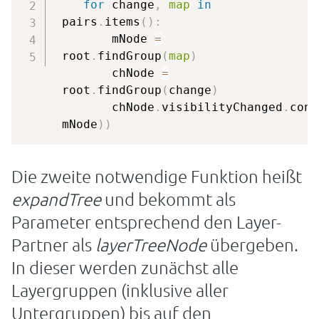
for
 change
,
map
in
 pairs
.
items
(
)
:
        mNode 
=
 root
.
findGroup
(
map
)
        chNode 
=
 root
.
findGroup
(
change
)
        chNode
.
visibilityChanged
.
conn
 mNode
)
)
Die zweite notwendige Funktion heißt
expandTree
und bekommt als
Parameter entsprechend den Layer-
Partner als
layerTreeNode
übergeben.
In dieser werden zunächst alle
Layergruppen (inklusive aller
Untergruppen) bis auf den