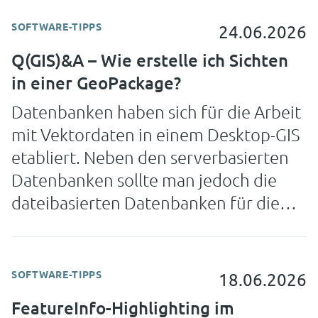
SOFTWARE-TIPPS
24.06.2026
Q(GIS)&A – Wie erstelle ich Sichten
in einer GeoPackage?
Datenbanken haben sich für die Arbeit
mit Vektordaten in einem Desktop-GIS
etabliert. Neben den serverbasierten
Datenbanken sollte man jedoch die
dateibasierten Datenbanken für die
Datenhaltung lokal auf dem Rechner
dem Shape-Format auf jeden Fall
vorziehen.
SOFTWARE-TIPPS
18.06.2026
FeatureInfo-Highlighting im