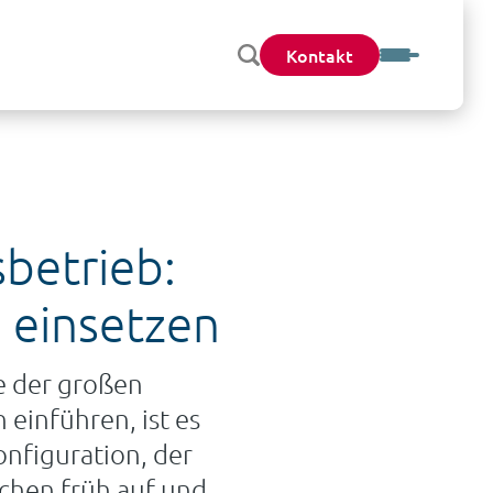
Kontakt
betrieb:
n einsetzen
ge der großen
 einführen, ist es
onfiguration, der
chen früh auf und