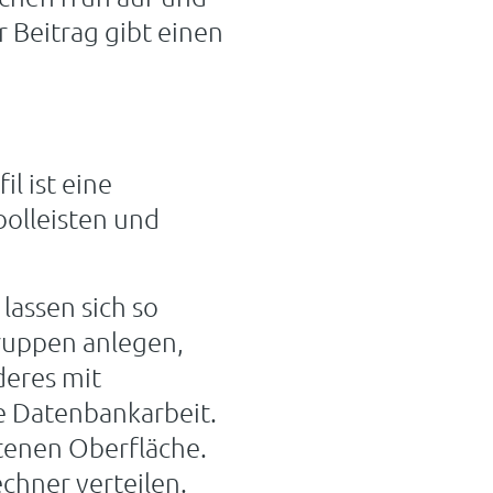
r Beitrag gibt einen
l ist eine
bolleisten und
lassen sich so
ruppen anlegen,
deres mit
e Datenbankarbeit.
ttenen Oberfläche.
echner verteilen.