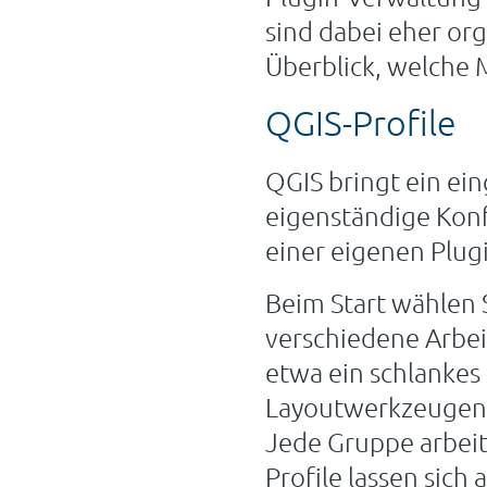
sind dabei eher org
Überblick, welche M
QGIS-Profile
QGIS bringt ein ein
eigenständige Konf
einer eigenen Plugi
Beim Start wählen S
verschiedene Arbe
etwa ein schlankes 
Layoutwerkzeugen f
Jede Gruppe arbeit
Profile lassen sich